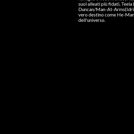
suoi alleati più fidati, Tee
Duncan/Man-At-Arms(Idris E
vero destino come He-Man 
dell'universo.