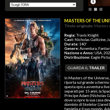
MASTERS OF THE UN
Titolo originale:
Masters o
Regia:
Travis Knight
Cast:
Nicholas Galitzine, 
Durata:
140'
Genere:
Avventura, Fantas
Nazione e Anno:
USA, 20
Distribuzione:
Eagle Pictu
GUARDA IL
TRAILER
In Masters of the Universe, 
riporta sul grande schermo 
questa epica avventura live
separati per 15 anni, la Spa
Principe Adam (Nicholas Gal
dove scopre la sua casa dev
dominio di Skeletor (Jared L
famiglia e il suo mondo, Ad