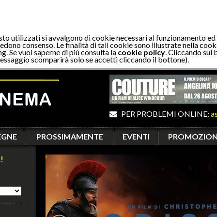
sto utilizzati si avvalgono di cookie necessari al funzionamento ed
edono consenso. Le finalità di tali cookie sono illustrate nella cooki
ng. Se vuoi saperne di più consulta la
cookie policy
. Cliccando sul 
essaggio scomparirà solo se accetti cliccando il bottone).
PER PROBLEMI ONLINE:
a
EGNE
PROSSIMAMENTE
EVENTI
PROMOZION
!