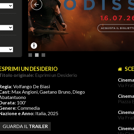
ESPRIMI UN DESIDERIO
SCE
Titolo originale:
Esprimi un Desiderio
Cinema
Via Frat
Regia:
Volfango De Biasi
Cast:
Max Angioni, Gaetano Bruno, Diego
Cinem
Abatantuono
Piazza B
Durata:
100'
Genere:
Commedia
Cinema
Nazione e Anno:
Italia, 2025
Via Frai
GUARDA IL
TRAILER
Cinem
Via Gius