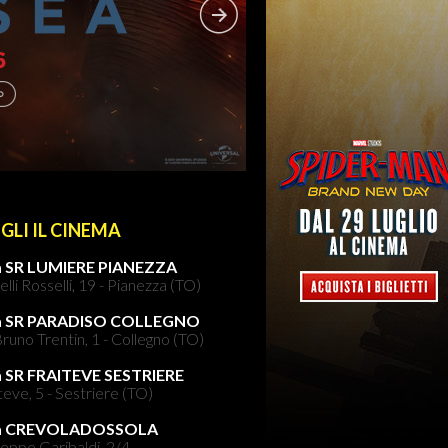
GLI IL CINEMA
 SR LUMIERE PIANEZZA
elli Rosselli, 19 - Pianezza (TO)
a SR PARADISO COLLEGNO
runo Trentin, 1 - Collegno (TO)
 SR FRAITEVE SESTRIERE
teve, 5 - Sestriere (TO)
a CREVOLADOSSOLA
eppe Garibaldi, 2/4 -