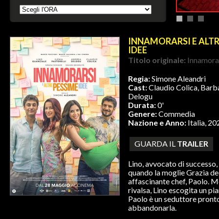
INNAMORARSI E ALTR
IDEE
Titolo originale:
Innamorar
Regia:
Simone Aleandri
Cast:
Claudio Colica, Barb
Delogu
Durata:
0'
Genere:
Commedia
Nazione e Anno:
Italia, 2
GUARDA IL
TRAILER
Lino, avvocato di successo, 
quando la moglie Grazia dec
affascinante chef, Paolo. M
rivalsa, Lino escogita un pi
Paolo è un seduttore pronto
abbandonarla.